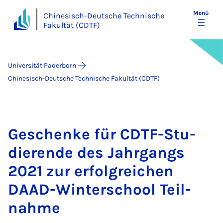
Menü
Chinesisch-Deutsche Technische
Fakultät (CDTF)
Universität Paderborn
Chinesisch-Deutsche Technische Fakultät (CDTF)
Ge­schen­ke für CDTF-Stu­
die­ren­de des Jahr­gangs
2021 zur er­folg­rei­chen
DAAD-Win­ter­school Teil­
nah­me