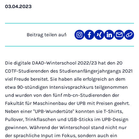
03.04.2023
Beitrag teilen auf:
Teilen
Teilen
Teilen
Teilen
Teilen
Link
auf
auf
auf
auf
über
kopi
Instagram
Facebook
Xing
LinkedIn
E-
Mail
Die digitale DAAD-Winterschool 2022/23 hat den 20
CDTF-Studierenden des Studienanfängerjahrgangs 2021
viel Freude bereitet. Sie haben alle erfolgreich an dem
etwa 90-stündigen Intensivsprachkurs teilgenommen
und wurden von den fünf mb-cn-Studierenden der
Fakultät für Maschinenbau der UPB mit Preisen geehrt.
Neben einer "UPB-Wundertüte" konnten sie T-Shirts,
Pullover, Trinkflaschen und USB-Sticks im UPB-Design
gewinnen. Während der Winterschool stand nicht nur
der sprachliche Input im Fokus, sondern auch ein